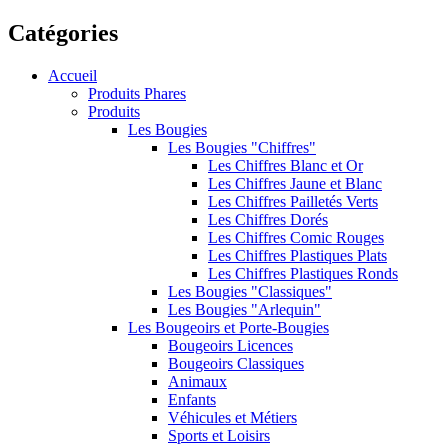
Catégories
Accueil
Produits Phares
Produits
Les Bougies
Les Bougies "Chiffres"
Les Chiffres Blanc et Or
Les Chiffres Jaune et Blanc
Les Chiffres Pailletés Verts
Les Chiffres Dorés
Les Chiffres Comic Rouges
Les Chiffres Plastiques Plats
Les Chiffres Plastiques Ronds
Les Bougies "Classiques"
Les Bougies "Arlequin"
Les Bougeoirs et Porte-Bougies
Bougeoirs Licences
Bougeoirs Classiques
Animaux
Enfants
Véhicules et Métiers
Sports et Loisirs